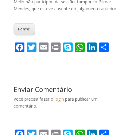
Mello não participou da sessão, tampouco Gilmar
Mendes, que esteve ausente do julgamento anterior.
Fonte:
F
T
E
Pr
S
W
Li
S
ac
w
m
in
k
h
n
h
e
itt
ai
t
y
at
k
ar
b
er
l
p
s
e
e
o
e
A
dI
Enviar Comentário
o
p
n
Você precisa fazer o
login
para publicar um
k
p
comentário.
F
T
E
Pr
S
W
Li
S