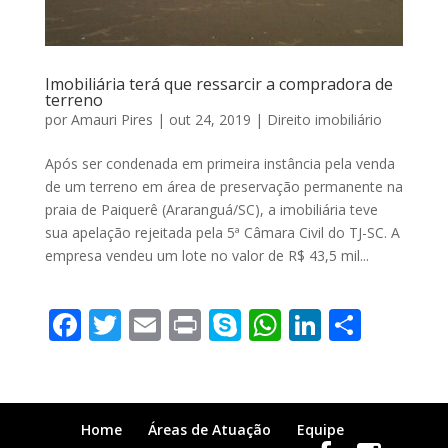
Imobiliária terá que ressarcir a compradora de
terreno
por
Amauri Pires
|
out 24, 2019
|
Direito imobiliário
Após ser condenada em primeira instância pela venda
de um terreno em área de preservação permanente na
praia de Paiquerê (Araranguá/SC), a imobiliária teve
sua apelação rejeitada pela 5ª Câmara Civil do TJ-SC. A
empresa vendeu um lote no valor de R$ 43,5 mil...
F
T
E
Pr
S
W
Li
S
ac
w
m
in
k
h
n
h
e
itt
ai
t
y
at
k
ar
b
er
l
p
s
e
e
Home
Áreas de Atuação
Equipe