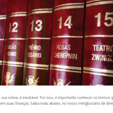
 sua rotina, é inevitável. Por isso, é importante conhecer os termos 
bem suas finanças. Saiba mais abaixo, no nosso miniglossário de dire