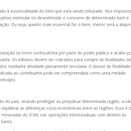
ionado à essencialidade do bem que está sendo tributado. Nos imposto
jetivo estimular ou desestimular o consumo de determinado bem e
tação. Ou seja, quanto mais essencial for o bem, menor será a alíquo
ibutação se torne confiscatória por parte do poder público e acabe p
uinte. Os tributos devem ser cobrados para cumprir às finalidades d
os mediante atividade plenamente vinculada. O desvio de finalidade
aplicada ao contribuinte pode ser compreendida como uma medida
rincípio.
ão do país, visando privilegiar ou prejudicar determinada região, a nã
 equilibrar as diferenças sócio-econômicas entre as regiões. Esse é 
s minoradas do ICMS nas operações interestaduais com destino às
 Santo.