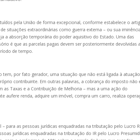
tuídos pela União de forma excepcional, conforme estabelece o arti
 de situações extraordinárias como guerra externa – ou sua iminênci
ija a absorção temporária do poder aquisitivo do Estado. Uma das
sório é que as parcelas pagas devem ser posteriormente devolvidas 
eríodo de tempo.
o tem, por fato gerador, uma situação que não está ligada à atuaçã
róprio contribuinte. Em outras palavras, a cobrança do imposto não 
m as Taxas e a Contribuição de Melhoria – mas a uma ação do
nte aufere renda, adquire um imóvel, compra um carro, realiza oper
al – para as pessoas jurídicas enquadradas na tributação pelo Lucro R
soas jurídicas enquadradas na tributação do IR pelo Lucro Presumid