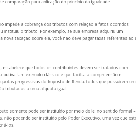
 de comparação para aplicação do princípio da igualdade.
tário impede a cobrança dos tributos com relação a fatos ocorridos
 instituiu o tributo. Por exemplo, se sua empresa adquiriu um
a nova taxação sobre ela, você não deve pagar taxas referentes ao
 estabelece que todos os contribuintes devem ser tratados com
ributiva. Um exemplo clássico e que facilita a compreensão e
e alíquotas progressivas do Imposto de Renda: todos que possuírem u
o tributados a uma alíquota igual.
ibuto somente pode ser instituído por meio de lei no sentido formal –
a, não podendo ser instituído pelo Poder Executivo, uma vez que est
riá-los.