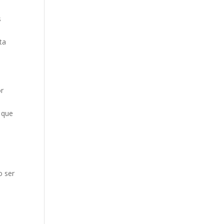
s
ta
or
o
 que
o ser
o