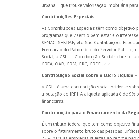
urbana – que trouxe valorização imobiliária para
Contribuições Especiais
As Contribuições Especiais têm como objetivo p
programas que visem o bem estar e o interesse d
SENAC, SEBRAE, etc. São Contribuições Especia
Formação do Patrimônio do Servidor Público, o
Social, a CSLL – Contribuição Social sobre o Lu
CREA, OAB, CRM, CRC, CRECI, etc.
Contribuição Social sobre o Lucro Líquido –
A CSLL é uma contribuição social incidente sobr
tributação do IRPJ. A alíquota aplicada é de 9% 
financeiras.
Contribuição para o Financiamento da Segu
É um tributo federal que tem como objetivo fin
sobre o faturamento bruto das pessoas jurídica
7,6% para as empresas sujeitas ao regime não 