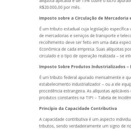
alíquota aplicada é de 15% sobre o lucro apura
R$20.000,00 por mês.
Imposto sobre a Circulação de Mercadoria e
É um tributo estadual cuja legislação específic
de mercadorias e serviços de transporte e tele
recolhimento deve ser feito em uma data especí
Econômica de cada empresa. Suas alíquotas po
circulado e o tipo de operação realizada – se int
Imposto Sobre Produtos Industrializados – I
É um tributo federal apurado mensalmente e que
estabelecimento industrializador – ou a ele eq
procedência estrangeira. As alíquotas aplicávei
produtos constantes na TIPI – Tabela de Incidên
Princípio da Capacidade Contributiva
A capacidade contributiva é um aspecto individu
tributos, sendo verdadeiramente um signo de riq