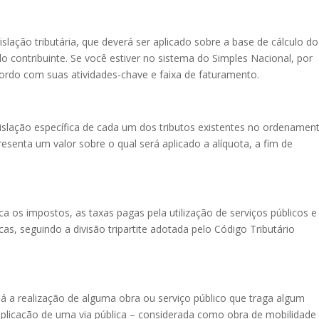
islação tributária, que deverá ser aplicado sobre a base de cálculo do
elo contribuinte. Se você estiver no sistema do Simples Nacional, por
cordo com suas atividades-chave e faixa de faturamento.
gislação específica de cada um dos tributos existentes no ordenamen
epresenta um valor sobre o qual será aplicado a alíquota, a fim de
ca os impostos, as taxas pagas pela utilização de serviços públicos e
as, seguindo a divisão tripartite adotada pelo Código Tributário
há a realização de alguma obra ou serviço público que traga algum
duplicação de uma via pública – considerada como obra de mobilidade