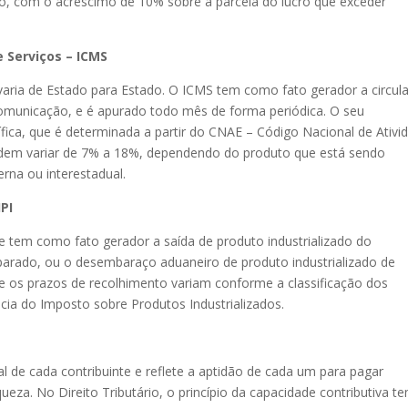
do, com o acréscimo de 10% sobre a parcela do lucro que exceder
 Serviços – ICMS
a varia de Estado para Estado. O ICMS tem como fato gerador a circul
comunicação, e é apurado todo mês de forma periódica. O seu
fica, que é determinada a partir do CNAE – Código Nacional de Ativi
dem variar de 7% a 18%, dependendo do produto que está sendo
erna ou interestadual.
PI
 tem como fato gerador a saída de produto industrializado do
uiparado, ou o desembaraço aduaneiro de produto industrializado de
s e os prazos de recolhimento variam conforme a classificação dos
cia do Imposto sobre Produtos Industrializados.
al de cada contribuinte e reflete a aptidão de cada um para pagar
ueza. No Direito Tributário, o princípio da capacidade contributiva t