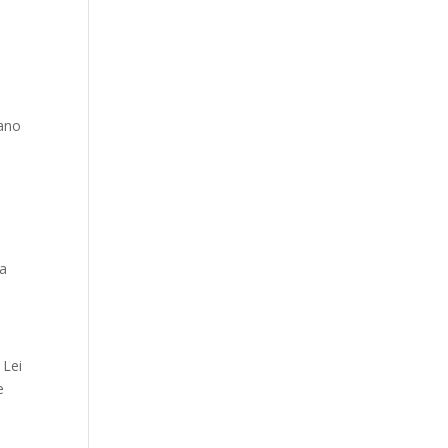
 ano
ma
 Lei
e